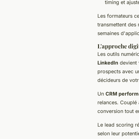
timing et ajus
Les formateurs cer
transmettent des 
semaines d'applic
L'approche digit
Les outils numér
LinkedIn
devient v
prospects avec un
décideurs de votr
Un
CRM perform
relances. Couplé 
conversion tout e
Le lead scoring r
selon leur potent