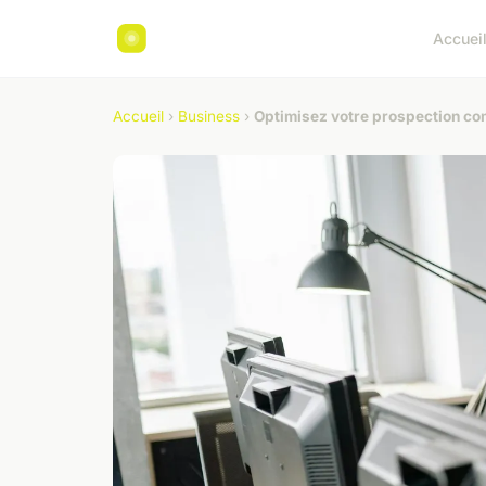
Accuei
Accueil
›
Business
›
Optimisez votre prospection co