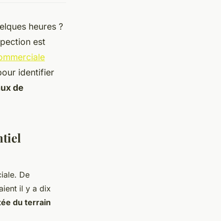
elques heures ?
pection est
commerciale
our identifier
aux de
tiel
iale. De
ent il y a dix
ée du terrain