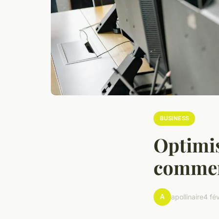
BUSINESS
Optimis
commer
A
apollinaire
4 fé