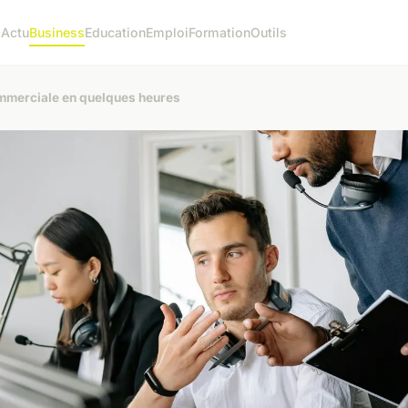
l
Actu
Business
Education
Emploi
Formation
Outils
mmerciale en quelques heures