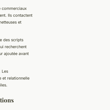
 de commerciaux
nt. Ils contactent
metteuses et
e des scripts
hui recherchent
ur ajoutée avant
. Les
 et relationnelle
les.
tions