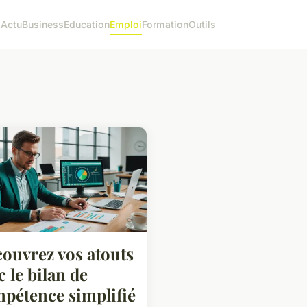
l
Actu
Business
Education
Emploi
Formation
Outils
ouvrez vos atouts
c le bilan de
pétence simplifié