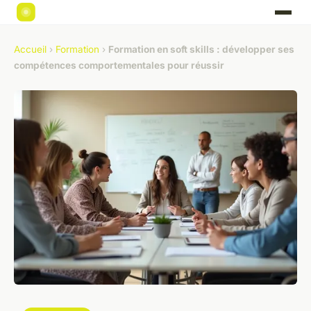
Accueil
›
Formation
›
Formation en soft skills : développer ses
compétences comportementales pour réussir