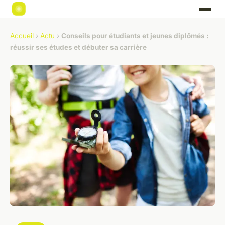
Accueil
›
Actu
›
Conseils pour étudiants et jeunes diplômés :
réussir ses études et débuter sa carrière