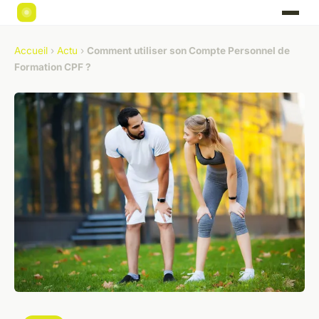
Accueil
›
Actu
›
Comment utiliser son Compte Personnel de
Formation CPF ?