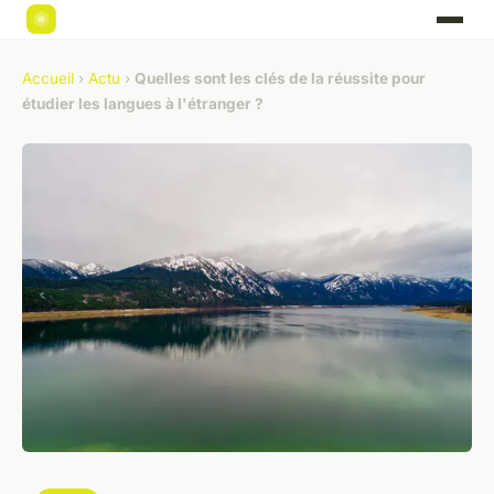
Accueil
›
Actu
›
Quelles sont les clés de la réussite pour
étudier les langues à l'étranger ?