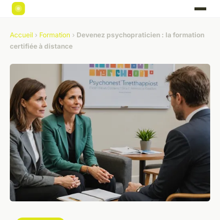
Accueil
›
Formation
›
Devenez psychopraticien : la formation
certifiée à distance